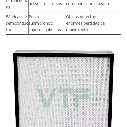
farmacéutic
activos, microbios.
contaminación cruzada
as
Fábricas de
Polvo
Obleas defectuosas,
semiconduc
submicrónico,
enormes pérdidas de
tores
vapores químicos
rendimiento