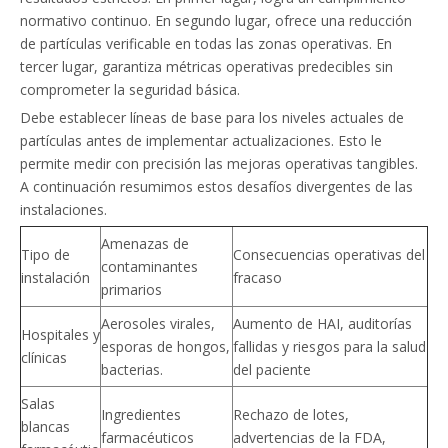
normativo continuo. En segundo lugar, ofrece una reducción
de partículas verificable en todas las zonas operativas. En
tercer lugar, garantiza métricas operativas predecibles sin
comprometer la seguridad básica.
Debe establecer líneas de base para los niveles actuales de
partículas antes de implementar actualizaciones. Esto le
permite medir con precisión las mejoras operativas tangibles.
A continuación resumimos estos desafíos divergentes de las
instalaciones.
Amenazas de
Tipo de
Consecuencias operativas del
contaminantes
instalación
fracaso
primarios
Aerosoles virales,
Aumento de HAI, auditorías
Hospitales y
esporas de hongos,
fallidas y riesgos para la salud
clínicas
bacterias.
del paciente
Salas
Ingredientes
Rechazo de lotes,
blancas
farmacéuticos
advertencias de la FDA,