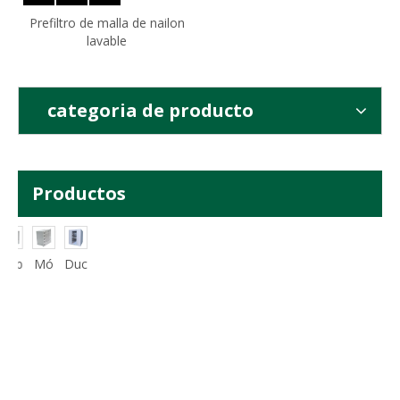
Prefiltro de malla de nailon
lavable
categoria de producto
Productos
Gab
Mó
Duc
inet
dul
ha
e
o
de
de
HE
aire
fluj
PA
o
lam