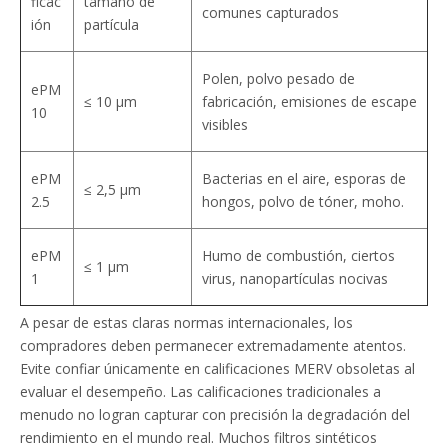
ficac
tamaño de
comunes capturados
ión
partícula
Polen, polvo pesado de
ePM
≤ 10 µm
fabricación, emisiones de escape
10
visibles
ePM
Bacterias en el aire, esporas de
≤ 2,5 µm
2.5
hongos, polvo de tóner, moho.
ePM
Humo de combustión, ciertos
≤ 1 µm
1
virus, nanopartículas nocivas
A pesar de estas claras normas internacionales, los
compradores deben permanecer extremadamente atentos.
Evite confiar únicamente en calificaciones MERV obsoletas al
evaluar el desempeño. Las calificaciones tradicionales a
menudo no logran capturar con precisión la degradación del
rendimiento en el mundo real. Muchos filtros sintéticos