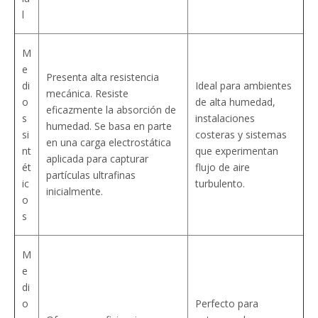
l
M
e
Presenta alta resistencia
di
Ideal para ambientes
mecánica. Resiste
o
de alta humedad,
eficazmente la absorción de
s
instalaciones
humedad. Se basa en parte
si
costeras y sistemas
en una carga electrostática
nt
que experimentan
aplicada para capturar
ét
flujo de aire
partículas ultrafinas
ic
turbulento.
inicialmente.
o
s
M
e
di
o
Perfecto para