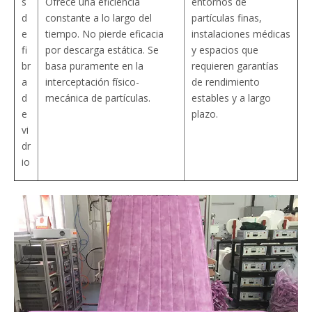
s
Ofrece una eficiencia
entornos de
d
constante a lo largo del
partículas finas,
e
tiempo. No pierde eficacia
instalaciones médicas
fi
por descarga estática. Se
y espacios que
br
basa puramente en la
requieren garantías
a
interceptación físico-
de rendimiento
d
mecánica de partículas.
estables y a largo
e
plazo.
vi
dr
io