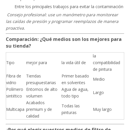
Entre los principales trabajos para evitar la contaminación
️
Consejo profesional: use un manómetro para monitorear
las caídas de presión y programar reemplazos de manera
proactiva.
Comparación: ¿Qué medios son los mejores para
su tienda?
la
Tipo
mejor para
la vida útil de
compatibilidad
de pintura
Fibra de
Tiendas
Primer basado
Medio
vidrio
presupuestarias
en solventes
Polímero
Entornos de alto
Agua de agua,
Largo
sintético
volumen
todo tipo
Acabados
Todas las
Multicapa
premium y de
Muy largo
pinturas
calidad
¿Por qué elegir nuestros medios de filtro de