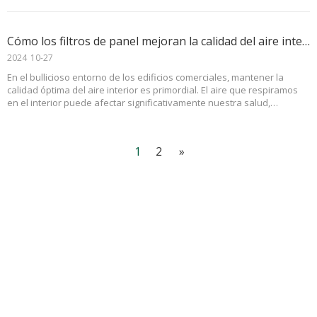
Cómo los filtros de panel mejoran la calidad del aire interior en edificios comerciales
2024
10-27
En el bullicioso entorno de los edificios comerciales, mantener la
calidad óptima del aire interior es primordial. El aire que respiramos
en el interior puede afectar significativamente nuestra salud,
productividad y bienestar general.
1
2
»
Suscribirse
Email