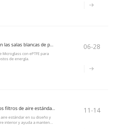
¿Por qué son importantes los medios filtrantes HEPA en las salas blancas de productos farmacéuticos y electrónicos?
06-28
re Microglass con ePTFE para
ostos de energía.
¿Cuál es la diferencia entre los filtros de banco en V y los filtros de aire estándar?
11-14
e aire estándar en su diseño y
aire interior y ayuda a mantener
ctura única en forma de V para