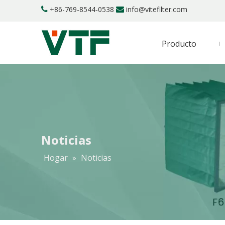
+86-769-8544-0538
info@vitefilter.com


Producto
Noticias
Hogar
»
Noticias