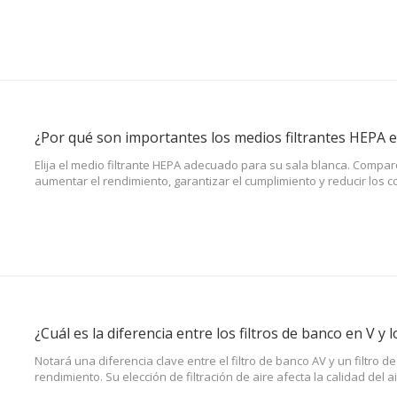
energía.
Elija el medio filtrante HEPA adecuado para su sala blanca. Compa
aumentar el rendimiento, garantizar el cumplimiento y reducir los c
Notará una diferencia clave entre el filtro de banco AV y un filtro d
rendimiento. Su elección de filtración de aire afecta la calidad del 
limpio el aire que respira. Un filtro de banco en V utiliza una estru