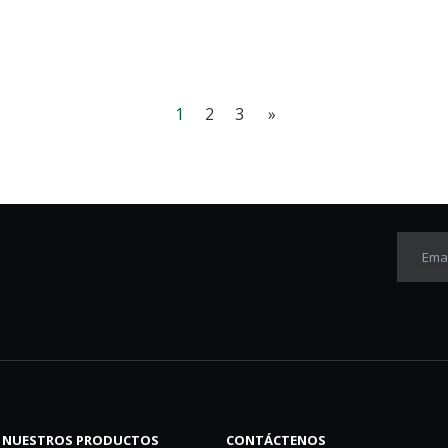
aumentar la eficiencia de filtración.
1
2
3
»
Emai
NUESTROS PRODUCTOS
CONTÁCTENOS