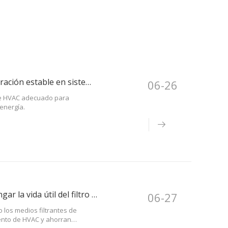
¿Cómo los medios filtrantes de aire admiten una prefiltración estable en sistemas HVAC?
06-26
nte HVAC adecuado para
 energía.
¿Cómo los medios filtrantes de bolsillo ayudan a prolongar la vida útil del filtro HEPA?
06-27
o los medios filtrantes de
ento de HVAC y ahorran