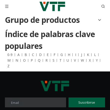
Grupo de productos
Índice de palabras clave
populares
0-9
A
B
C
D
E
F
G
H
I
J
K
L
M
N
O
P
Q
R
S
T
U
V
W
X
Y
Z
Suscribirse
Email