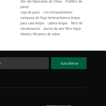
Vite del fabricante de China
Prefiltro de
panel
caja de paso
con enclavamiento
campana de flujo laminar/banco limpio
para sala limpia
cabina limpia
filtro de
climatización
ducha de aire filtro hepa
Medios filtrantes de vidrio
Suscribirse
l