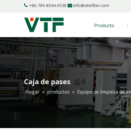
+86-769-8544-0538
info@vitefilter.com


Producto
Caja de pases
Hogar
»
productos
»
Equipo de limpieza de ai