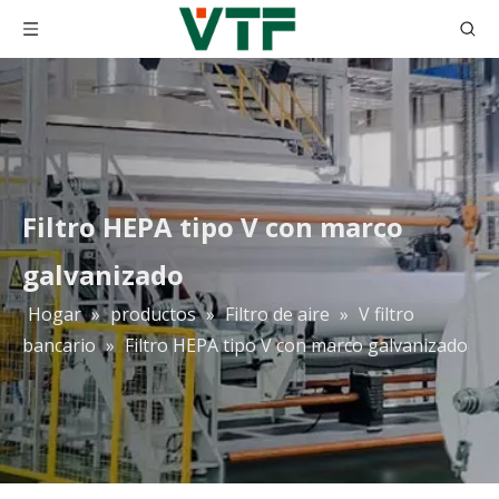
Filtro HEPA tipo V con marco
galvanizado
Hogar
»
productos
»
Filtro de aire
»
V filtro
Tela filtrante de carbón activado
EN779 Filtros de bolsa HVAC industriales F6
bancario
»
Filtro HEPA tipo V con marco galvanizado