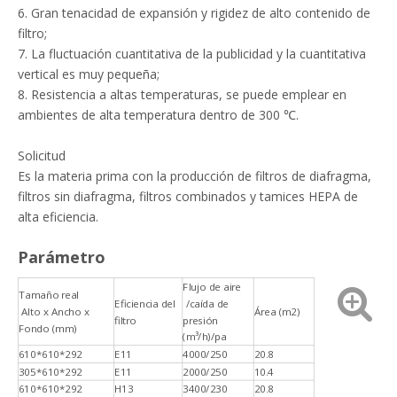
6. Gran tenacidad de expansión y rigidez de alto contenido de
filtro;
7. La fluctuación cuantitativa de la publicidad y la cuantitativa
vertical es muy pequeña;
8. Resistencia a altas temperaturas, se puede emplear en
ambientes de alta temperatura dentro de 300 ℃.
Solicitud
Es la materia prima con la producción de filtros de diafragma,
filtros sin diafragma, filtros combinados y tamices HEPA de
alta eficiencia.
Parámetro
Flujo de aire
Tamaño real
Eficiencia del
/caída de
Alto x Ancho x
Área (m2)
filtro
presión
Fondo (mm)
(m³/h)/pa
610*610*292
E11
4000/250
20.8
305*610*292
E11
2000/250
10.4
610*610*292
H13
3400/230
20.8