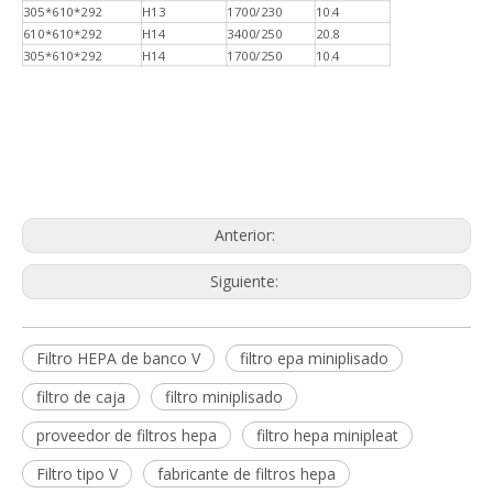
305*610*292
H13
1700/230
10.4
610*610*292
H14
3400/250
20.8
305*610*292
H14
1700/250
10.4
Anterior:
Siguiente:
Filtro HEPA de banco V
filtro epa miniplisado
filtro de caja
filtro miniplisado
proveedor de filtros hepa
filtro hepa minipleat
Filtro tipo V
fabricante de filtros hepa