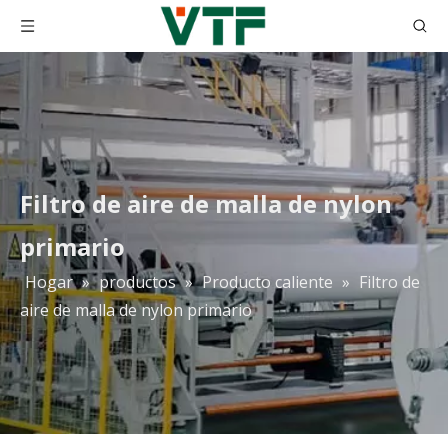
Filtro de aire de malla de nylon
primario
Hogar
»
productos
»
Producto caliente
»
Filtro de
La cabina de espray de fibra de vidrio que controla la contaminación filtra el filtro del aire acondicionado
Medios de filtro de aire plisados ​​primarios/materia prima del filtro de aire con respaldo de malla metálica
aire de malla de nylon primario