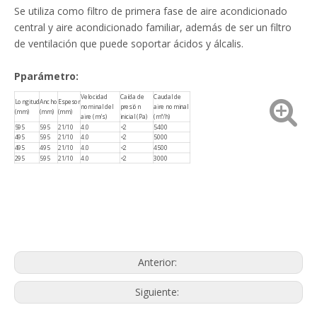
Se utiliza como filtro de primera fase de aire acondicionado
central y aire acondicionado familiar, además de ser un filtro
de ventilación que puede soportar ácidos y álcalis.
P
parámetro:
Velocidad
Caída de
Caudal de
Longitud
Ancho
Espesor
nominal del
presión
aire nominal
(mm)
(mm)
(mm)
aire (m/s)
inicial (Pa)
(m³/h)
595
595
21/10
4.0
<2
5400
495
595
21/10
4.0
<2
5000
495
495
21/10
4.0
<2
4500
295
595
21/10
4.0
<2
3000
Anterior:
Siguiente: