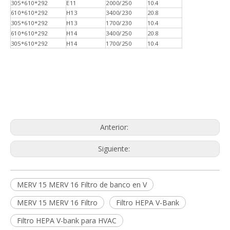
305*610*292
E11
2000/250
10.4
610*610*292
H13
3400/230
20.8
305*610*292
H13
1700/230
10.4
610*610*292
H14
3400/250
20.8
305*610*292
H14
1700/250
10.4
Anterior:
Siguiente:
MERV 15 MERV 16 Filtro de banco en V
MERV 15 MERV 16 Filtro
Filtro HEPA V-Bank
Filtro HEPA V-bank para HVAC