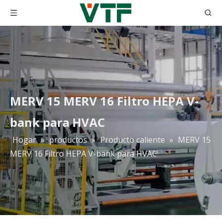
MERV 15 MERV 16 Filtro HEPA V-
bank para HVAC
Hogar
»
productos
»
Producto caliente
»
MERV 15
Filtro de aire grueso resistente a altas temperaturas para horno al horno
Prefiltro plisado con marco galvanizado G4/MERV8
MERV 16 Filtro HEPA V-bank para HVAC