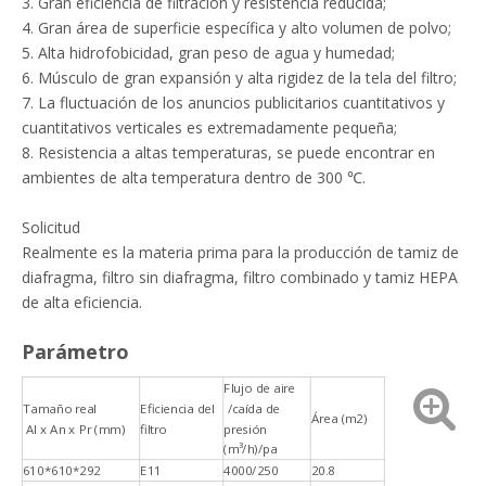
3. Gran eficiencia de filtración y resistencia reducida;
4. Gran área de superficie específica y alto volumen de polvo;
5. Alta hidrofobicidad, gran peso de agua y humedad;
6. Músculo de gran expansión y alta rigidez de la tela del filtro;
7. La fluctuación de los anuncios publicitarios cuantitativos y
cuantitativos verticales es extremadamente pequeña;
8. Resistencia a altas temperaturas, se puede encontrar en
ambientes de alta temperatura dentro de 300 ℃.
Solicitud
Realmente es la materia prima para la producción de tamiz de
diafragma, filtro sin diafragma, filtro combinado y tamiz HEPA
de alta eficiencia.
Parámetro
Flujo de aire
Tamaño real
Eficiencia del
/caída de
Área (m2)
Al x An x Pr (mm)
filtro
presión
(m³/h)/pa
610*610*292
E11
4000/250
20.8