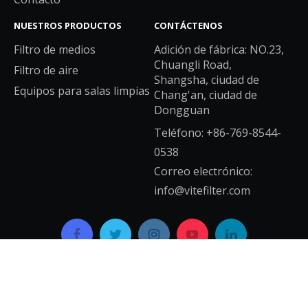
NUESTROS PRODUCTOS
CONTÁCTENOS
Filtro de medios
Adición de fábrica: NO.23,
Chuangli Road,
Filtro de aire
Shangsha, ciudad de
Equipos para salas limpias
Chang'an, ciudad de
Dongguan
Teléfono: +86-769-8544-
0538
Correo electrónico:
info@vitefilter.com
Copyright © 2021 GUANGDONG VITE AIR CLEAN SYSTEM
CO.,LTD.Reservados todos los derechos.
mapa del sitio
Con apoyo