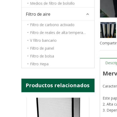
Medios de filtro de bolsillo
Filtro de bolsa F7 85% sintético
Filtro de aire
Filtro de carbono activado
Filtro de reales de alta temperatura
V filtro bancario
Compartir
Filtro de panel
Filtro de bolsa
Descri
Filtro Hepa
Merv 
Productos relacionados
Caracter
Filtro HEPA de alta eficiencia H14
Este pap
2. Alta 
3. Depen