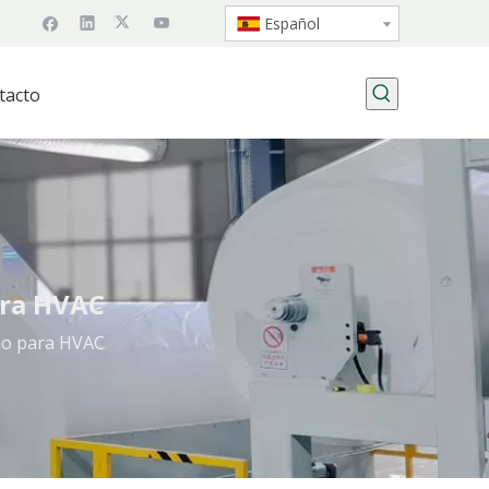
Español
tacto
para HVAC
fino para HVAC