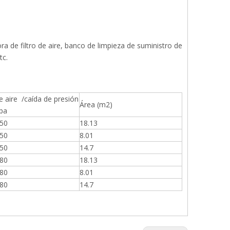
ora de filtro de aire, banco de limpieza de suministro de
tc.
e aire /caída de presión
Área (m2)
/pa
50
18.13
50
8.01
50
14.7
80
18.13
80
8.01
80
14.7