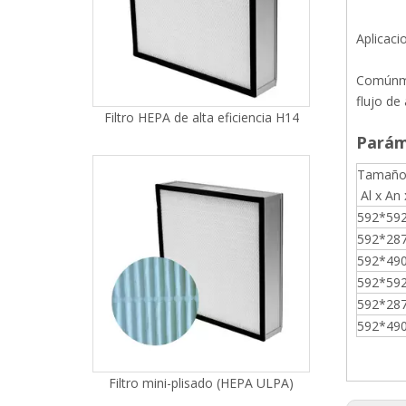
Aplicaci
Comúnmen
flujo de 
Parám
Filtro mini-plisado (HEPA ULPA)
Tamaño 
Al x An
592*59
592*28
592*49
592*59
592*28
592*49