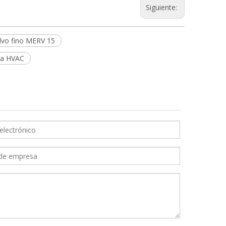
Siguiente:
olvo fino MERV 15
ara HVAC