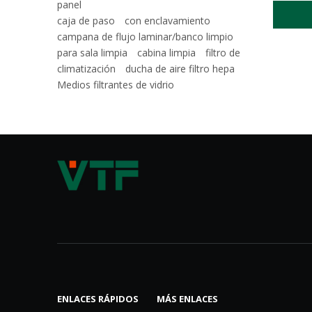
panel
caja de paso
con enclavamiento
campana de flujo laminar/banco limpio
para sala limpia
cabina limpia
filtro de
climatización
ducha de aire filtro hepa
Medios filtrantes de vidrio
Sistema de filtro FFU HEPA techo de sala limpia
ENLACES RÁPIDOS
MÁS ENLACES