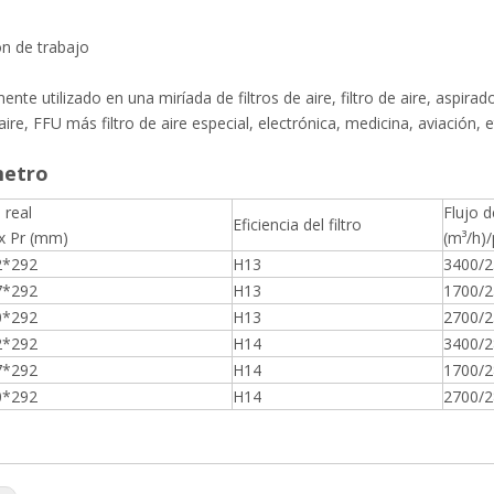
on de trabajo
te utilizado en una miríada de filtros de aire, filtro de aire, aspirad
aire, FFU más filtro de aire especial, electrónica, medicina, aviación, e
etro
real
Flujo d
Eficiencia del filtro
 x Pr (mm)
(m³/h)
2*292
H13
3400/2
7*292
H13
1700/2
0*292
H13
2700/2
2*292
H14
3400/2
7*292
H14
1700/2
0*292
H14
2700/2