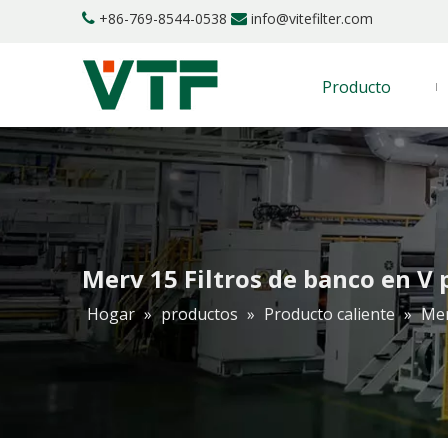
+86-769-8544-0538
info@vitefilter.com


Producto
Merv 15 Filtros de banco en V p
Hogar
»
productos
»
Producto caliente
»
Mer