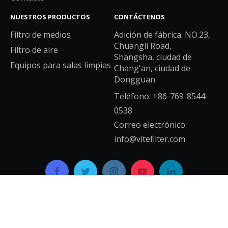
NUESTROS PRODUCTOS
CONTÁCTENOS
Filtro de medios
Adición de fábrica: NO.23,
Chuangli Road,
Filtro de aire
Shangsha, ciudad de
Equipos para salas limpias
Chang'an, ciudad de
Dongguan
Teléfono: +86-769-8544-
0538
Correo electrónico:
info@vitefilter.com
Copyright © 2021 GUANGDONG VITE AIR CLEAN SYSTEM
CO.,LTD.Reservados todos los derechos.
mapa del sitio
Con apoyo