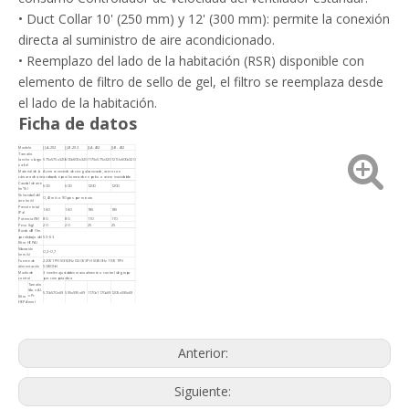
• Duct Collar 10' (250 mm) y 12' (300 mm): permite la conexión
directa al suministro de aire acondicionado.
• Reemplazo del lado de la habitación (RSR) disponible con
elemento de filtro de sello de gel, el filtro se reemplaza desde
el lado de la habitación.
Ficha de datos
Modelo
JJ-A-2X2
JJ-B-2X2
JJ-A-4X2
JJ-B-4X2
Tamaño
(ancho x largo
575x575x320
600x600x320
1175x575x320
1210x600x320
x alto)
Material de la
Acero revestido de zinc galvanizado, acero con
cámara de aire
acabado epoxi horneado en polvo o acero inoxidable
Caudal de aire
600
600
1200
1200
(m³/h)
Velocidad del
0,45 m/s o 90 pies por minuto
aire (m/s)
Presión total
160
160
185
185
(Pa)
Potencia (W)
80
80
110
110
Peso (kg)
20
20
25
25
Ruido dB (1m
por debajo del
55~63
filtro HEPA)
Vibración
0,2~0,7
(mm/s)
Fuente de
220V 1PH 50/60Hz (330V 3PH 50/60Hz 110V 1PH
alimentación
50/60Hz)
Modo de
3 niveles ajustables manualmente o control de grupo
control
por computadora
Tamaño
(An. x Al.
570x570x69
595x595x69
1170x1170x69
1205x595x69
x Pr.
filtro
mm)
HEPA
Eficiencia
99,99 % 0,3 μm
Cuadro
Aluminio anodizado de alta calidad.
Presión
inicial
110Pa@0.45m/s±15%
soltar
Anterior:
Siguiente: