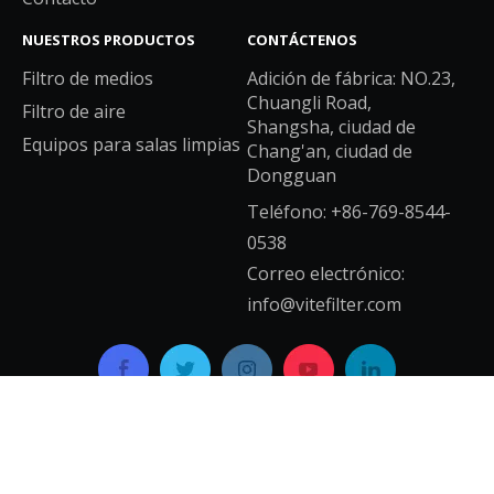
NUESTROS PRODUCTOS
CONTÁCTENOS
Filtro de medios
Adición de fábrica: NO.23,
Chuangli Road,
Filtro de aire
Shangsha, ciudad de
Equipos para salas limpias
Chang'an, ciudad de
Dongguan
Teléfono: +86-769-8544-
0538
Correo electrónico:
info@vitefilter.com
Copyright © 2021 GUANGDONG VITE AIR CLEAN SYSTEM
CO.,LTD.Reservados todos los derechos.
mapa del sitio
Con apoyo