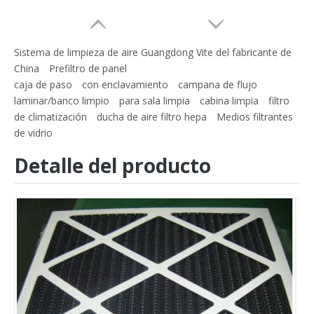
Sistema de limpieza de aire Guangdong Vite del fabricante de
China
Prefiltro de panel
caja de paso
con enclavamiento
campana de flujo
laminar/banco limpio
para sala limpia
cabina limpia
filtro
de climatización
ducha de aire filtro hepa
Medios filtrantes
de vidrio
Detalle del producto
Prefiltro de aire plisado HVAC AC Furnace G4
Filtro compacto comprimido F9 del filtro de aire del sistema de ventilación de alto volumen para HVAC