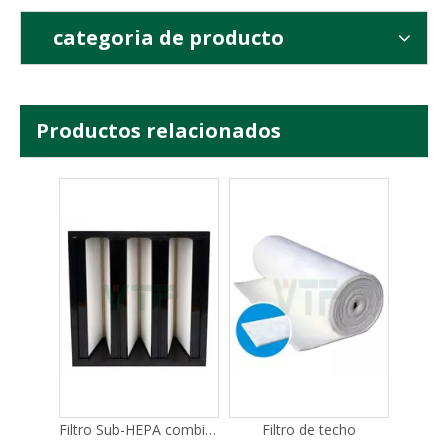
categoria de producto
Productos relacionados
Filtro HEPA tipo V con marco de plástico
Filtro HEPA tipo V con marco galvanizado
Filtro Sub-HEPA combinado H14 FV para HVAC
Filtro de techo