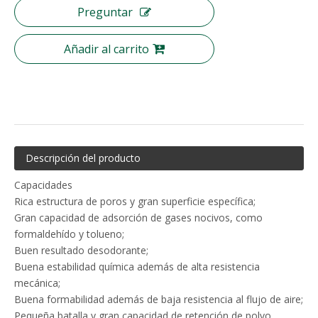
Preguntar
Añadir al carrito
Descripción del producto
Filtro de malla de alambre de filtro de nailon tejido de acero inoxidable
Puede ser el prefiltro de aire de malla de nailon Gn lavable
Capacidades
Rica estructura de poros y gran superficie específica;
Gran capacidad de adsorción de gases nocivos, como
formaldehído y tolueno;
Buen resultado desodorante;
Buena estabilidad química además de alta resistencia
mecánica;
Buena formabilidad además de baja resistencia al flujo de aire;
Pequeña batalla y gran capacidad de retención de polvo.