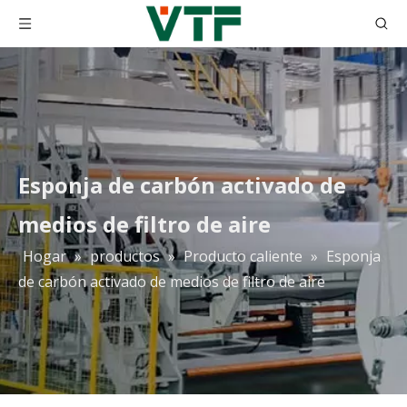
Esponja de carbón activado de
medios de filtro de aire
Hogar
»
productos
»
Producto caliente
»
Esponja
H10 H11 H12 H13 H14 Purificador de aire Hepa Filter Media Papel de fibra de vidrio
Papel de filtro de la fibra de vidrio de HEPA filtro de Hepa del plisado del papel de filtro de 0,3 micrones Hepa 99,99%
de carbón activado de medios de filtro de aire