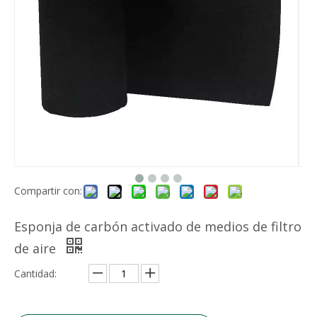
Rollo de medios filtrantes de fibra para filtro plisado con malla Merv 13~14 Eficiencia
Prefiltro de aire de malla de nailon Gn
Compartir con:
Esponja de carbón activado de medios de filtro
de aire
Cantidad:
Medios de filtro de aire de fibra sintética lavable Medios de prefiltro
Tela no tejida fundida por soplado Material protector higiénico Polipropileno BFE 99