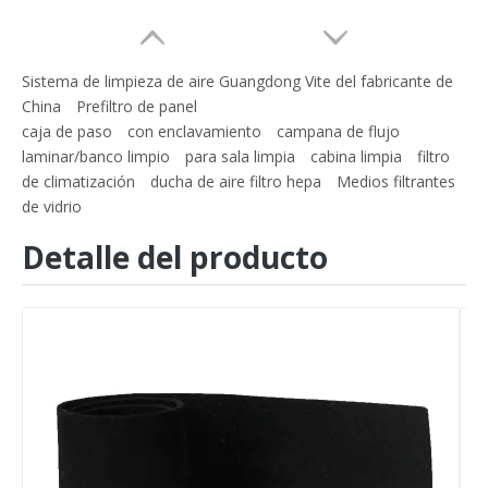
Sistema de limpieza de aire Guangdong Vite del fabricante de
China
Prefiltro de panel
caja de paso
con enclavamiento
campana de flujo
laminar/banco limpio
para sala limpia
cabina limpia
filtro
de climatización
ducha de aire filtro hepa
Medios filtrantes
de vidrio
Detalle del producto
EU2 EU3 EU4 Contaminación del aire industrial Rollo de filtro grueso de algodón crudo Medios de filtro de aire previo
Venta caliente nuevos medios de filtro de aire acondicionado MERV Roll Media