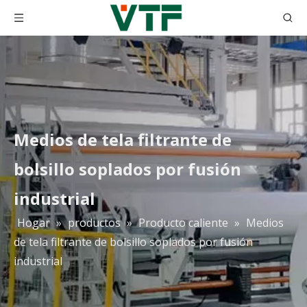
Medios de tela filtrante de
bolsillo soplados por fusión
industrial
Hogar
»
productos
»
Producto caliente
»
Medios
de tela filtrante de bolsillo soplados por fusión
H10 H11 H12 H13 H14 Purificador de aire Hepa Filter Media Papel de fibra de vidrio
Papel de filtro de la fibra de vidrio de HEPA filtro de Hepa del plisado del papel de filtro de 0,3 micrones Hepa 99,99%
industrial