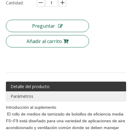
Cantidad:
Medios de filtro de aire de fibra sintética lavable Medios de prefiltro
Tela no tejida fundida por soplado Material protector higiénico Polipropileno BFE 99
Preguntar
Añadir al carrito
Detalle del producto
Parámetros
Filtro de malla de alambre de filtro de nailon tejido de acero inoxidable
Puede ser el prefiltro de aire de malla de nailon Gn lavable
Introducción al suplemento
El rollo de medios de tamizado de bolsillos de eficiencia media
F5~F9 está diseñado para una variedad de aplicaciones de aire
acondicionado y ventilación común donde se deben manejar