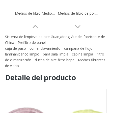
Medios de filtro Medios de prefiltro lavables azules Filtración gruesa
Medios de filtro de poliéster azul y blanco/medios de filtro de preeficiencia
Sistema de limpieza de aire Guangdong Vite del fabricante de
China
Prefiltro de panel
caja de paso
con enclavamiento
campana de flujo
laminar/banco limpio
para sala limpia
cabina limpia
filtro
de climatización
ducha de aire filtro hepa
Medios filtrantes
de vidrio
Detalle del producto
EU2 EU3 EU4 Contaminación del aire industrial Rollo de filtro grueso de algodón crudo Medios de filtro de aire previo
Venta caliente nuevos medios de filtro de aire acondicionado MERV Roll Media