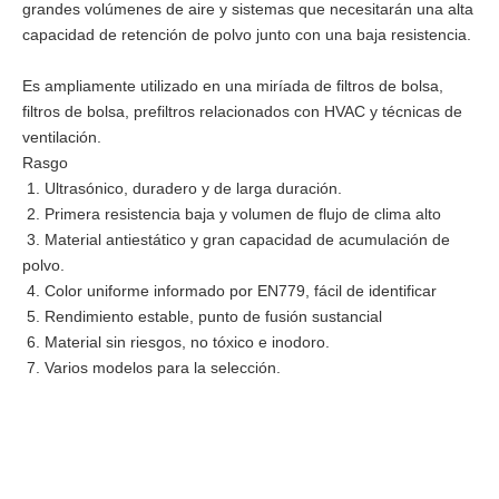
grandes volúmenes de aire y sistemas que necesitarán una alta
capacidad de retención de polvo junto con una baja resistencia.
Es ampliamente utilizado en una miríada de filtros de bolsa,
filtros de bolsa, prefiltros relacionados con HVAC y técnicas de
ventilación.
Rasgo
1. Ultrasónico, duradero y de larga duración.
Buena calidad BFE99 Filtro Meltblown/Tela no tejida fundida por soplado
Prefiltro de aire de malla de nailon plisado con panel
2. Primera resistencia baja y volumen de flujo de clima alto
3. Material antiestático y gran capacidad de acumulación de
polvo.
4. Color uniforme informado por EN779, fácil de identificar
5. Rendimiento estable, punto de fusión sustancial
6. Material sin riesgos, no tóxico e inodoro.
7. Varios modelos para la selección.