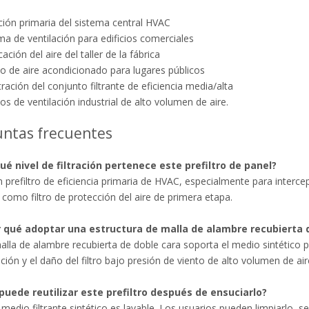
ación primaria del sistema central HVAC
ma de ventilación para edificios comerciales
cación del aire del taller de la fábrica
o de aire acondicionado para lugares públicos
ltración del conjunto filtrante de eficiencia media/alta
os de ventilación industrial de alto volumen de aire.
ntas frecuentes
qué nivel de filtración pertenece este prefiltro de panel?
n prefiltro de eficiencia primaria de HVAC, especialmente para interce
o como filtro de protección del aire de primera etapa.
r qué adoptar una estructura de malla de alambre recubierta 
alla de alambre recubierta de doble cara soporta el medio sintético pl
ión y el daño del filtro bajo presión de viento de alto volumen de aire 
 puede reutilizar este prefiltro después de ensuciarlo?
l medio filtrante sintético es lavable. Los usuarios pueden limpiarlo, seca