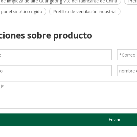
de limpieza de aire Guangdong Vite del fabricante de China
Pref
e panel sintético rígido
Prefiltro de ventilación industrial
ciones sobre producto
Enviar