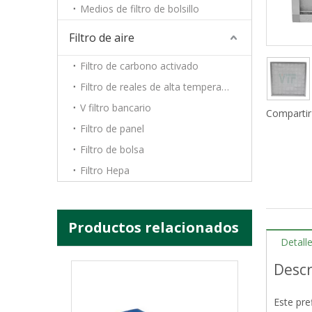
Medios de filtro de bolsillo
H10 H11 H12 H13 H14 Purificador de aire Hepa Filter Media Papel de fibra de vidrio
Filtro de aire
Filtro de carbono activado
Filtro de reales de alta temperatura
V filtro bancario
Compartir
Filtro de panel
Filtro de bolsa
Filtro Hepa
Productos relacionados
Papel de filtro de la fibra de vidrio de HEPA filtro de Hepa del plisado del papel de filtro de 0,3 micrones Hepa 99,99%
Detall
Descr
Este pre