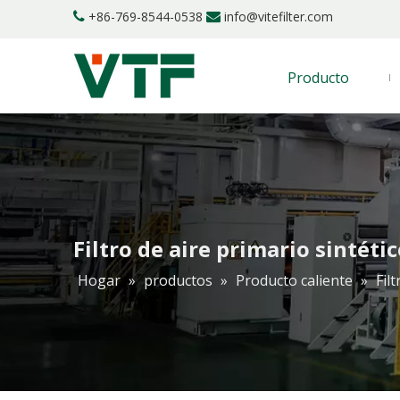
+86-769-8544-0538
info@vitefilter.com


Producto
Filtro de aire primario sintéti
Hogar
»
productos
»
Producto caliente
»
Fil