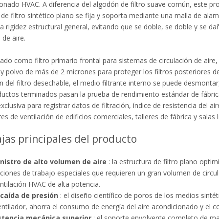
onado HVAC. A diferencia del algodón de filtro suave común, este prod
 de filtro sintético plano se fija y soporta mediante una malla de ala
a rigidez estructural general, evitando que se doble, se doble y se da
 de aire.
ado como filtro primario frontal para sistemas de circulación de aire
y polvo de más de 2 micrones para proteger los filtros posteriores de
ón del filtro desechable, el medio filtrante interno se puede desmonta
uctos terminados pasan la prueba de rendimiento estándar de fábrica
xclusiva para registrar datos de filtración, índice de resistencia del a
es de ventilación de edificios comerciales, talleres de fábrica y salas 
jas principales del producto
nistro de alto volumen de aire
: la estructura de filtro plano opt
ciones de trabajo especiales que requieren un gran volumen de circ
ntilación HVAC de alta potencia.
 caída de presión
: el diseño científico de poros de los medios sintét
entilador, ahorra el consumo de energía del aire acondicionado y el c
stencia mecánica superior
: el soporte envolvente completo de ma