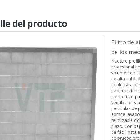
lle del producto
Filtro de 
de los med
Nuestro prefil
profesional p
volumen de air
de alta calida
doble cara par
deformación d
como filtro p
ventilación y 
partículas de 
admite lavado
reutilizable c
plazo. Con baj
de fácil insta
de prueba prof