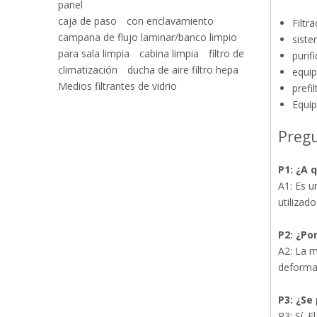
panel
caja de paso
con enclavamiento
Filtr
campana de flujo laminar/banco limpio
siste
para sala limpia
cabina limpia
filtro de
purifi
climatización
ducha de aire filtro hepa
equip
Medios filtrantes de vidrio
prefi
Equip
Medios de filtro de poliéster azul y blanco/medios de filtro de preeficiencia
Pregu
P1: ¿A 
A1: Es u
utilizad
P2: ¿Po
A2: La m
deformac
P3: ¿Se
R3: Sí. E