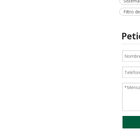
Sistema 
Filtro d
Peti
Rollo de medios filtrantes de fibra para filtro plisado con malla Merv 13~14 Eficiencia
Prefiltro de aire de malla de nailon Gn