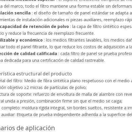
a del marco, todo el filtro mantiene una forma estable sin deformar
alación sencilla
: el diseño de tamaño de panel estándar se adapta a 
mientas de instalación adicionales ni piezas auxiliares, reemplazo rápid
 capacidad de retención de polvo
: la capa de filtro sintético esp
cio y reduce la frecuencia de reemplazo frecuente.
ilizable y económico
: los medios filtrantes lavables, los medios 
ar todo el panel filtrante, lo que reduce los costos de adquisición a l
ección de calidad calificada
: cada filtro de panel se prueba profe
a dedicada para una certificación de calidad rastreable.
rística estructural del producto
ial del filtro: Medio de fibra sintética plano respetuoso con el medio
ación objetivo ≥2 micras de partículas de polvo;
ctura de soporte: refuerzo de envoltura de malla de alambre con reve
ral unida a presión, combinación firme sin que el medio se caiga;
 completo: moldura rígida integral, sin bordes sueltos, resistente a i
 auxiliar: Etiqueta de prueba independiente adherida a la superficie del
arios de aplicación