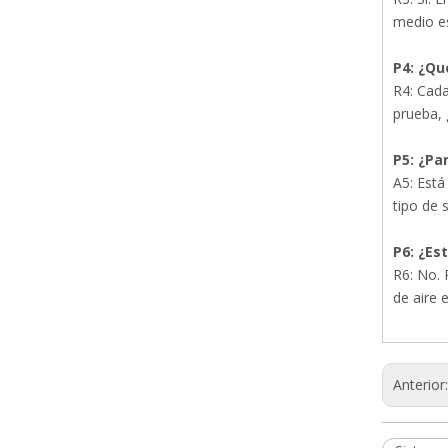
EU2 EU3 EU4 Contaminación del aire industrial Rollo de filtro grueso de algodón crudo Medios de filtro de aire previo
medio es
P4: ¿Qu
R4: Cada
prueba, 
P5: ¿Pa
A5: Está
tipo de 
P6: ¿Es
R6: No. 
de aire e
Venta caliente nuevos medios de filtro de aire acondicionado MERV Roll Media
Anterior