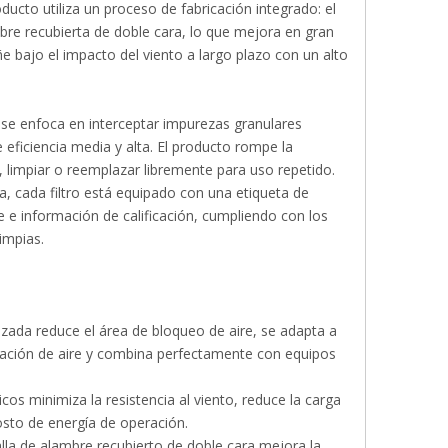
ucto utiliza un proceso de fabricación integrado: el
mbre recubierta de doble cara, lo que mejora en gran
ñe bajo el impacto del viento a largo plazo con un alto
, se enfoca en interceptar impurezas granulares
 eficiencia media y alta. El producto rompe la
r, limpiar o reemplazar libremente para uso repetido.
, cada filtro está equipado con una etiqueta de
ire e información de calificación, cumpliendo con los
limpias.
imizada reduce el área de bloqueo de aire, se adapta a
ulación de aire y combina perfectamente con equipos
icos minimiza la resistencia al viento, reduce la carga
osto de energía de operación.
lla de alambre recubierto de doble cara mejora la