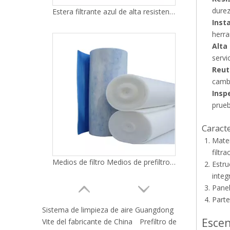
durez
Estera filtrante azul de alta resistencia Filtración gruesa
Inst
herra
Alta
servi
Reut
cambi
Insp
prueb
Caracte
Mater
filtr
Medios de filtro Medios de prefiltro lavables azules Filtración gruesa
Estru
integ
Panel
Parte
Sistema de limpieza de aire Guangdong
Escen
Vite del fabricante de China
Prefiltro de