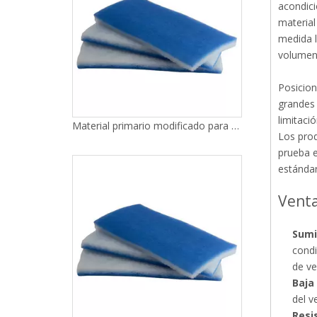
acondici
material
medida l
volumen
Posicion
grandes 
limitaci
Material primario modificado para requisitos particulares G4 G4 del filtro de aire de los medios de las esteras de filtro del algodón del color azul
Los prod
prueba e
estándar
Venta
Sumi
condi
de ve
Baja
del v
Resi