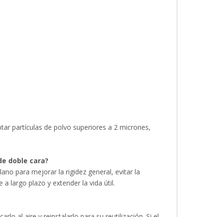
ptar partículas de polvo superiores a 2 micrones,
de doble cara?
ano para mejorar la rigidez general, evitar la
a largo plazo y extender la vida útil.
rlo al aire y reinstalarlo para su reutilización. Si el