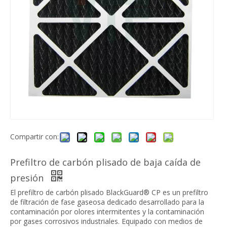
Rollo de medios filtrantes de fibra para filtro plisado con malla Merv 13~14 Eficiencia
Prefiltro de aire de malla de nailon Gn
Compartir con:
Prefiltro de carbón plisado de baja caída de
presión
El prefiltro de carbón plisado BlackGuard® CP es un prefiltro
de filtración de fase gaseosa dedicado desarrollado para la
Medios de filtro de aire de fibra sintética lavable Medios de prefiltro
Tela no tejida fundida por soplado Material protector higiénico Polipropileno BFE 99
contaminación por olores intermitentes y la contaminación
por gases corrosivos industriales. Equipado con medios de