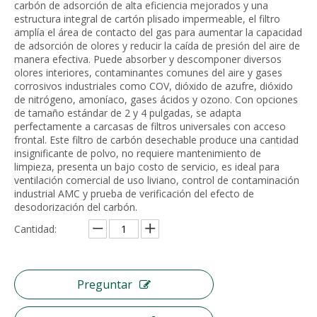
carbón de adsorción de alta eficiencia mejorados y una
estructura integral de cartón plisado impermeable, el filtro
amplía el área de contacto del gas para aumentar la capacidad
de adsorción de olores y reducir la caída de presión del aire de
manera efectiva. Puede absorber y descomponer diversos
olores interiores, contaminantes comunes del aire y gases
corrosivos industriales como COV, dióxido de azufre, dióxido
de nitrógeno, amoníaco, gases ácidos y ozono. Con opciones
de tamaño estándar de 2 y 4 pulgadas, se adapta
perfectamente a carcasas de filtros universales con acceso
frontal. Este filtro de carbón desechable produce una cantidad
insignificante de polvo, no requiere mantenimiento de
limpieza, presenta un bajo costo de servicio, es ideal para
ventilación comercial de uso liviano, control de contaminación
Filtro de malla de alambre de filtro de nailon tejido de acero inoxidable
Puede ser el prefiltro de aire de malla de nailon Gn lavable
industrial AMC y prueba de verificación del efecto de
desodorización del carbón.
Cantidad:
Preguntar