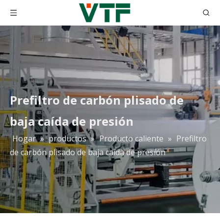
Prefiltro de carbón plisado de
baja caída de presión
Hogar
»
productos
»
Producto caliente
»
Prefiltro
H10 H11 H12 H13 H14 Purificador de aire Hepa Filter Media Papel de fibra de vidrio
Papel de filtro de la fibra de vidrio de HEPA filtro de Hepa del plisado del papel de filtro de 0,3 micrones Hepa 99,99%
de carbón plisado de baja caída de presión