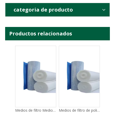
categoria de producto
Productos relacionados
Material primario modificado para requisitos particulares G4 G4 del filtro de aire de los medios de las esteras de filtro del algodón del color azul
Estera filtrante azul de alta resistencia Filtración gruesa
Medios de filtro Medios de prefiltro lavables azules Filtración gruesa
Medios de filtro de poliéster azul y blanco/medios de filtro de preeficiencia